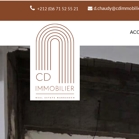
d.chaudy@cdimmobili
+212 (0)6 71 52 55 21
ACC