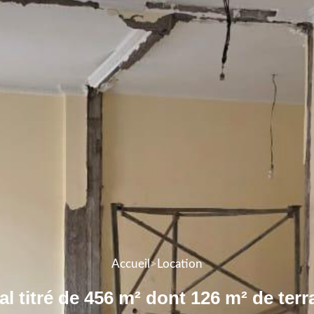
Accueil
>
Location
al titré de 456 m² dont 126 m² de terr