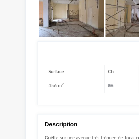
Surface
Ch
2
456 m
Description
Guéliz
, sur une avenue très fréquentée, local 