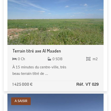
Terrain titré axe Al Maaden
0 Ch
0 SDB
m2
À 15 minutes du centre-ville, très
beau terrain titré de ...
1 425 000 €
Réf. VT 029
A SAISIR