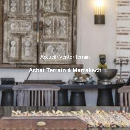
Accueil
>
Vente
>
Terrain
Achat Terrain à Marrakech