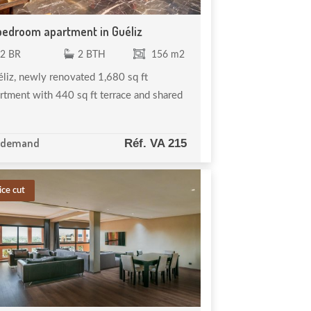
bedroom apartment in Guéliz
2 BR
2 BTH
156 m2
liz, newly renovated 1,680 sq ft
rtment with 440 sq ft terrace and shared
 demand
Réf. VA 215
ice cut