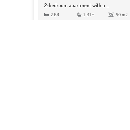
2-bedroom apartment with a ...
2 BR
1 BTH
90 m2
Guéliz, 90 m² apartment in a prime location
with a terrace, for sale. A ...
175 000 €
Réf. VA 290
NOTRE SÉLECTION
Pour une visite ou un conseil personnalisé, conta