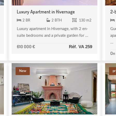
Luxury Apartment in Hivernage
2-
2 BR
2 BTH
130 m2
Luxury apartment in Hivernage, with 2 en-
Gué
suite bedrooms and a private garden for ...
apa
...
610 000 €
Réf. VA 259
On
New
pr