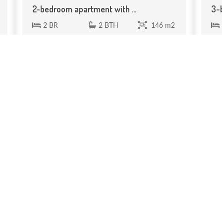
2-bedroom apartment with ...
3-
2 BR
2 BTH
146 m2
In the heart of Guéliz, a 2-bedroom
Hiv
apartment with a 36 m² furnished ...
bed
290 000 €
81
Réf. VA 220
←
1
2
→
ctez-nous au
+212 (0)6 71 52 55 21
.