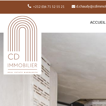
d.chaudy@cdimmobi
+212 (0)6 71 52 55 21
ACCUEIL