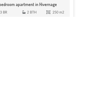
bedroom apartment in Hivernage
3 BR
2 BTH
250 m2
ernage, high-floor apartment with 3
rooms and stunning views, for sale. 1 ...
0 000 €
Réf. VA 370