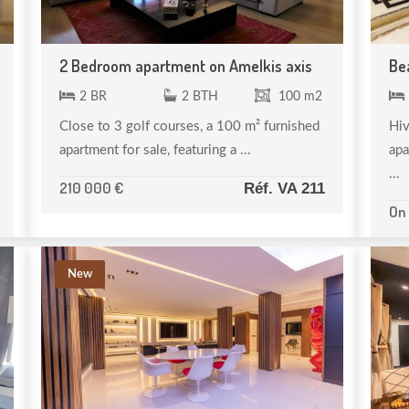
2 Bedroom apartment on Amelkis axis
Bea
2 BR
2 BTH
100 m2
Close to 3 golf courses, a 100 m² furnished
Hiv
apartment for sale, featuring a ...
apa
...
210 000 €
Réf. VA 211
On
New