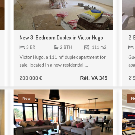
New 3-Bedroom Duplex in Victor Hugo
2-
3 BR
2 BTH
111 m2
Victor Hugo, a 111 m² duplex apartment for
Gué
sale, located in a new residential ...
apa
200 000 €
21
Réf. VA 345
New
N